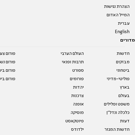
הצהרת נגישות
המייל האדום
עברית
English
מדורים
חדשות
העולם הערבי
פורום צע
מבזקים
תרבות ופנאי
פורום נשו
ביטחוני
ספורט
פורום בי
פוליטי-מדיני
פורומים
פורום בי
בארץ
יהדות
בעולם
צרכנות
משפט ופלילים
אופנה
כלכלה ונדל"ן
מוסיקה
דעות
פיוטקאסט
חדשות המגזר
ילדודס