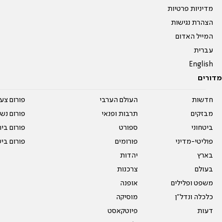
מדיניות פרטיות
הצהרת נגישות
המייל האדום
עברית
English
מדורים
חדשות
העולם הערבי
פורום צע
מבזקים
תרבות ופנאי
פורום נשו
ביטחוני
ספורט
פורום בי
פוליטי-מדיני
פורומים
פורום בי
בארץ
יהדות
בעולם
צרכנות
משפט ופלילים
אופנה
כלכלה ונדל"ן
מוסיקה
דעות
פיוטקאסט