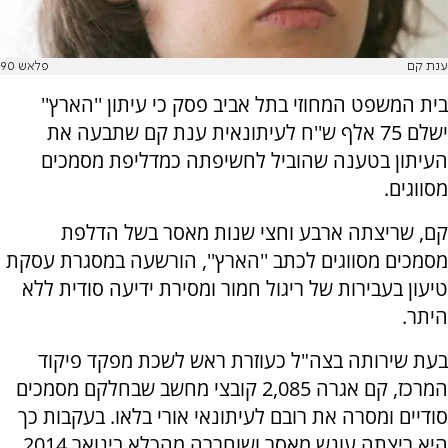
ענת קם
פלאש 90
בית המשפט המחוזי בתל אביב פסק כי עיתון ''הארץ''
ישלם 75 אלף ש''ח לעיתונאית ענת קם שתבעה את
העיתון בטענה שהוביל לחשיפתה כמדליפת מסמכים
מסווגים.
קם, שריצתה ארבע וחצי שנות מאסר בשל הדלפת
מסמכים מסווגים לכתב ''הארץ'', הורשעה במסגרת עסקת
טיעון בעבירות של ריגול חמור ומסירת ידיעה סודית ללא
היתר.
בעת שירותה בצה"ל כעוזרת ראש לשכת מפקד פיקוד
המרכז, קם אגרה 2,085 קובצי מחשב שבחלקם מסמכים
סודיים ומסרה את רובם לעיתונאי אורי בלאו. בעקבות כך
היא ריצתה עונש מאסר ושוחררה מהכלא בינואר 2014.