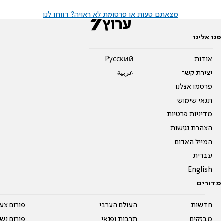
מצאתם טעות או פרסומת לא ראויה? דווחו לנו
פנו אלינו
אודות
Pусский
יצירת קשר
عربية
פרסמו אצלנו
תנאי שימוש
מדיניות פרטיות
הצהרת נגישות
המייל האדום
עברית
English
מדורים
חדשות
העולם הערבי
פורום צע
מבזקים
תרבות ופנאי
פורום נשו