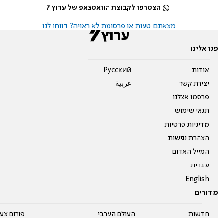
הצטרפו לקבוצת הוואטצאפ של ערוץ 7
מצאתם טעות או פרסומת לא ראויה? דווחו לנו
פנו אלינו
אודות
Pусский
יצירת קשר
عربية
פרסמו אצלנו
תנאי שימוש
מדיניות פרטיות
הצהרת נגישות
המייל האדום
עברית
English
מדורים
חדשות
העולם הערבי
פורום צע