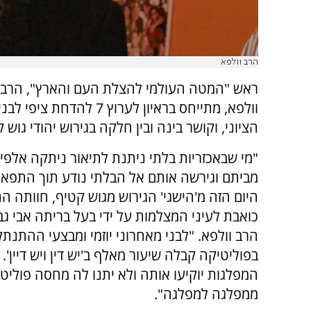
הרב וולפא
ראש "המטה העולמי להצלת העם והארץ", הרב 
וולפא, מתייחס בראיון לערוץ 7 להדח
הציוני, וקושר בינה ובין חלקה בגירוש יהודי גוש 
"מי שבאכזריות בלתי ניתנת לתיאור ניתקה אלפ
מביתם וגירשה אותם אל הבלתי נודע תוך התפא
היום הזה מ'הישגי' הגירוש מגוש קטיף, חוותה 
כואבת לעיני המצלמות על ידי בעל בריתה אבי גב
הרב וולפא. "לבני מאחרוני יוזמי ומבצעי ההתנת
בפוליטיקה קבלה שיעור מאלף ב'יש דין ויש דיין'.
המפלגות יוקיעו אותה ולא יתנו לה מחסה פוליט
ממפלגה למפלגה".