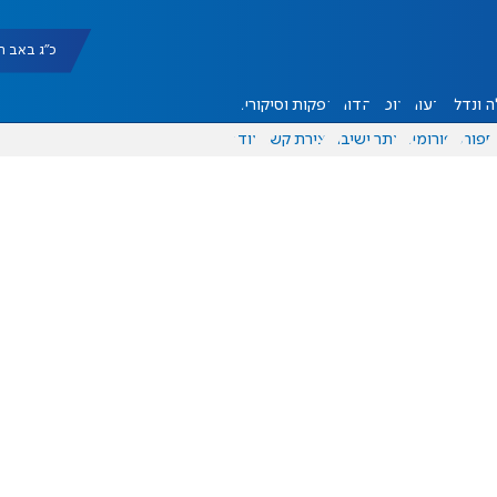
כ"ג באב תשפ"ו |
 ונדל"ן
דעות
אוכל
יהדות
הפקות וסיקורים
ספורט
פורומים
אתר ישיבה
יצירת קשר
עוד