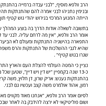
הרב וולפא מוסיף, "לבני עבדה ברמייה בהתנתקות
הייתה המנוע המרכזי בגירוש יהודי גוש קטיף תוך
בתשובה לשאלה אודות הדרך בה בוצע המהלך על 
אומר הרב וולפא, "אין מה לרחם עליה. לבני עד 
התפארה בהישגיה התנתקות ומעולם לא הביעה
שהיא לגבי ההשלכות של התנתקות והרס משפח
שגרו בגוש קטיף" .
נציין כי המטה העולמי להצלת העם והארץ התחי
כ-13 שנה בקמפיין "יש דין ויש דיין", שטען שכל
בהתנתקות נענש: אריק שרון, דן חלוץ, משה קראד
רמון, אהוד אולמרט משה קצב ועכשיו גם לבני.
לסיום אומר הרב וולפא, "אנחנו מאוד מקווים מא
ושום פוליטיקאי לא ירצה להידבק בה לאחר שבכל ב