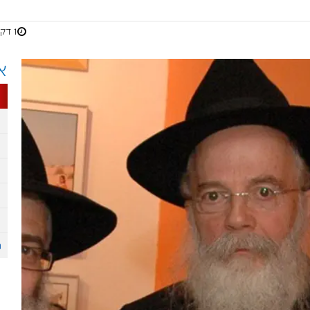
1 דקות
א