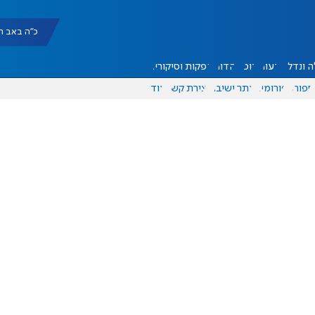
כ"ה באב תשפ"ו |
 ונדל"ן
דעות
אוכל
יהדות
הפקות וסיקורים
ספורט
פורומים
אתר ישיבה
יצירת קשר
עוד