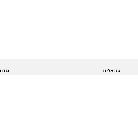
פנו אלינו
מדור
אודות
Pусский
חד
יצירת קשר
عربية
מב
פרסמו אצלנו
בי
תנאי שימוש
פו
מדיניות פרטיות
בא
הצהרת נגישות
בע
המייל האדום
מש