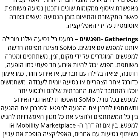
מאפשרת איסוף ממקומות שונים ותכנון נסיעה משותפת,
כאשר התקשורת והתיאום בזמן הנסיעה נעשים בצורה
אוטומטית על ידי האפליקציה.
Gatherings
-
מפגשים
– כמעט כל נסיעה שלנו מובילה
אותנו למפגש עם אנשים.
SoMo
מציגה תפיסה חדשה
למפגשים המוגדרים על ידי מקום, זמן, משתתפים ומטרה
משותפת. מפגש יכול להיות אירוע חד פעמי כמו הופעה,
חתונה, יציאה בלילה עם חברים, או אירוע חוזר, כמו אימון
כדורגל אחר הצהריים או נסיעה יומית לעבודה. משתמשים
יוכלו להתחבר לרשת החברתית שלהם ולנסוע יחד
למפגש בכל גודל.
SoMo
מאפשרת למארגני האירוע
ומשתתפיו לתכנן את ההגעה למפגש, לסנכרן את ההגעה
בין כל המשתתפים ולהציע את כל מגוון האפשרויות להגיע
למפגש. בין אם זה דרך ה-
Mobility Marketplace
או
בשיתוף נסיעות עם אחרים, האפליקציה הופכת את עניין