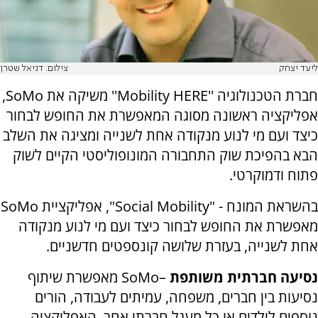
ליעד יצחק
צילום: דניאל שטרן
חברת הטכנולוגיה ''Mobility HERE'' משיקה את SoMo,
אפליקציה ראשונה מסוגה המאפשרת את החופש לבחור
כיצד ועם מי לנוע מנקודה אחת לשנייה ומציגה את השלב
הבא בהפיכת שוק התחבורה המונופוליסטי הקיים לשוק
פתוח ודמוקרטי.
בהשראת המונח - "
Social Mobility
", אפליקציית
SoMo
מאפשרת את החופש לבחור כיצד ועם מי לנוע מנקודה
אחת לשנייה, בעזרת שלושה קונספטים חדשניים.
נסיעה חברתית משותפת
–
SoMo
מאפשרת שיתוף
נסיעות בין חברים, משפחה, עמיתים לעבודה, הורים
נוספים לילדים או כל מעגל חברתי אחר. האפליקציה