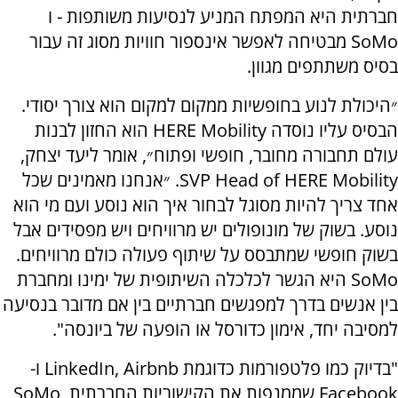
חברתית היא המפתח המניע לנסיעות משותפות - ו
SoMo
מבטיחה לאפשר אינספור חוויות מסוג זה עבור
בסיס משתתפים מגוון.
״היכולת לנוע בחופשיות ממקום למקום הוא צורך יסודי.
הבסיס עליו נוסדה
HERE Mobility
הוא החזון לבנות
עולם תחבורה מחובר, חופשי ופתוח״, אומר ליעד יצחק,
SVP Head of HERE Mobility
. ״אנחנו מאמינים שכל
אחד צריך להיות מסוגל לבחור איך הוא נוסע ועם מי הוא
נוסע. בשוק של מונופולים יש מרוויחים ויש מפסידים אבל
בשוק חופשי שמתבסס על שיתוף פעולה כולם מרוויחים.
SoMo
היא הגשר לכלכלה השיתופית של ימינו ומחברת
בין אנשים בדרך למפגשים חברתיים בין אם מדובר בנסיעה
למסיבה יחד, אימון כדורסל או הופעה של ביונסה".
"בדיוק כמו פלטפורמות כדוגמת
LinkedIn, Airbnb
ו-
Facebook
שממנפות את הקישוריות החברתית,
SoMo