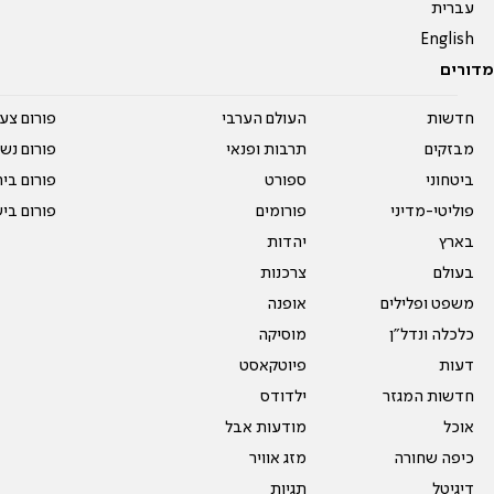
עברית
English
מדורים
חדשות
העולם הערבי
פורום צע
מבזקים
תרבות ופנאי
פורום נשו
ביטחוני
ספורט
פורום בי
פוליטי-מדיני
פורומים
פורום בי
בארץ
יהדות
בעולם
צרכנות
משפט ופלילים
אופנה
כלכלה ונדל"ן
מוסיקה
דעות
פיוטקאסט
חדשות המגזר
ילדודס
אוכל
מודעות אבל
כיפה שחורה
מזג אוויר
דיגיטל
תגיות