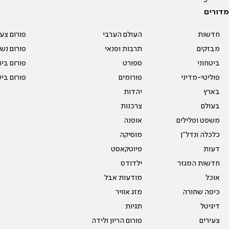
מדורים
חדשות
העולם הערבי
פורום צע
מבזקים
תרבות ופנאי
פורום נשו
ביטחוני
ספורט
פורום בי
פוליטי-מדיני
פורומים
פורום בי
בארץ
יהדות
בעולם
צרכנות
משפט ופלילים
אופנה
כלכלה ונדל"ן
מוסיקה
דעות
פיוטקאסט
חדשות המגזר
ילדודס
אוכל
מודעות אבל
כיפה שחורה
מזג אוויר
דיגיטל
תגיות
צעירים
פורום הריון ולידה