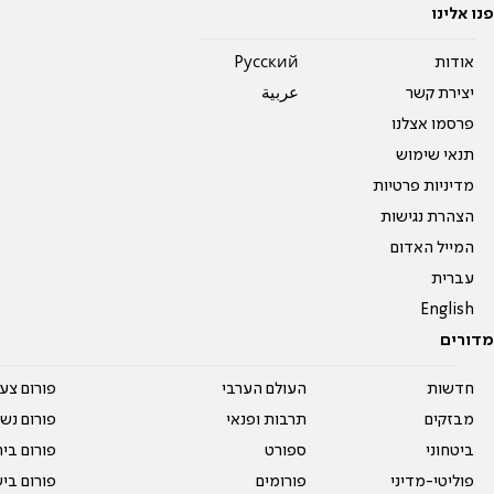
פנו אלינו
אודות
Pусский
יצירת קשר
عربية
פרסמו אצלנו
תנאי שימוש
מדיניות פרטיות
הצהרת נגישות
המייל האדום
עברית
English
מדורים
חדשות
העולם הערבי
פורום צע
מבזקים
תרבות ופנאי
פורום נשו
ביטחוני
ספורט
פורום בי
פוליטי-מדיני
פורומים
פורום בי