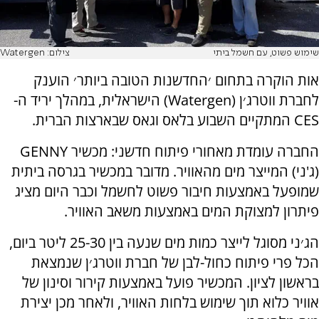
שימוש פשוט, עם חשמל ביתי
צילום: Watergen
אות הוקרה בתחום ׳החדשנות הטובה ביותר׳ הוענק
לחברת ווטרג׳ן (Watergen) הישראלית, במהלך יריד ה-
CES המתקיים השבוע בלאס וגאס שבארצות הברית.
החברה עומדת מאחורי פיתוח חדשני: מכשיר GENNY
(ג'ני) המייצר מים מהאוויר. מדובר במכשיר בגרסה ביתית
שמופעל באמצעות חיבור פשוט לחשמל וכבר היום מציג
פיתרון למצוקת המים באמצעות משאב האוויר.
הג׳ני מסוגל לייצר כמות מים שנעה בין 25-30 ליטר ביום,
הכל פרי פיתוח כחול-לבן של חברת ווטרג׳ן שנמצאת
בראשון לציון. המכשיר פועל באמצעות קירור וסינון של
אוויר כלוא תוך שימוש בלחות האוויר, ולאחר מכן יצירת