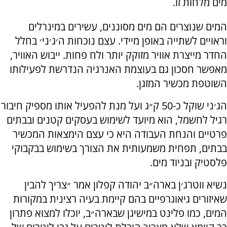
מים מלחות זו.
המים שנוצרים הם מים מסוננים, עשירים במינרלים
וראויים לשתייה באופן מיידי. עצם נוכחות ה׳ג׳ני׳ בחלל
החדר מייצרת אוויר מזוקק יותר ולח פחות. ייבוש האוויר,
מאפשר חסכון גם בעוצמת האנרגיה הנדרשת לפעילותו
השוטפת מכשיר המזגן.
הג׳ני שוקל כ-50 ק״ג ועל מנת להפעיל אותו מספיק חיבור
רגיל לחשמל, הוא מיועד לשימוש בעסקים קטנים ובבתים
פרטיים והנחת העבודה היא כי עצם הימצאות המכשיר
בבתים, תפחית משמעותית את הצורך בשימוש בבקבוקי
פלסטיק ובניוד מים.
נשיא ווטרג׳ן בארה״ב יהודה קפלון אמר ״צריך להבין
שאיזורים גיאוגרפיים בהם קיימת בעיה רצינית במקורות
המים, כמו פלינט במישיגן שבארה״ב, יוכלו למצוא פתרון