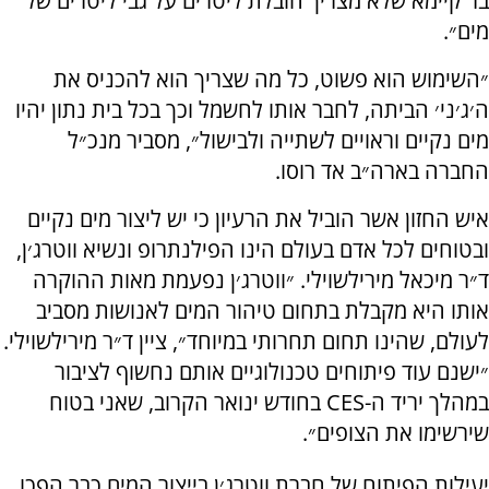
בר קיימא שלא מצריך הובלת ליטרים על גבי ליטרים של
מים״.
״השימוש הוא פשוט, כל מה שצריך הוא להכניס את
ה׳ג׳ני׳ הביתה, לחבר אותו לחשמל וכך בכל בית נתון יהיו
מים נקיים וראויים לשתייה ולבישול״, מסביר מנכ״ל
החברה בארה״ב אד רוסו.
איש החזון אשר הוביל את הרעיון כי יש ליצור מים נקיים
ובטוחים לכל אדם בעולם הינו הפילנתרופ ונשיא ווטרג׳ן,
ד״ר מיכאל מירילשוילי. ״ווטרג׳ן נפעמת מאות ההוקרה
אותו היא מקבלת בתחום טיהור המים לאנושות מסביב
לעולם, שהינו תחום תחרותי במיוחד״, ציין ד״ר מירילשוילי.
״ישנם עוד פיתוחים טכנולוגיים אותם נחשוף לציבור
במהלך יריד ה-CES בחודש ינואר הקרוב, שאני בטוח
שירשימו את הצופים״.
יעילות הפיתוח של חברת ווטרג׳ן בייצור המים כבר הפכו