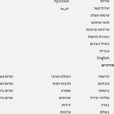
אודות
Pусский
יצירת קשר
عربية
פרסמו אצלנו
תנאי שימוש
מדיניות פרטיות
הצהרת נגישות
המייל האדום
עברית
English
מדורים
חדשות
העולם הערבי
פורום צע
מבזקים
תרבות ופנאי
פורום נשו
ביטחוני
ספורט
פורום בי
פוליטי-מדיני
פורומים
פורום בי
בארץ
יהדות
בעולם
צרכנות