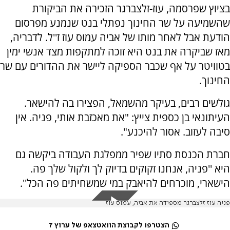
בציוץ שפרסמה, עוז-זלצברגר הזכירה את הביקורת
שהשמיעה על שר החינוך נפתלי בנט שנמנע מפרסום
הודעת אבל לאחר מותו של אביה עמוס עוז ז''ל. לדבריה,
מאז שביקרה את בנט היא זוכה למתקפות מצד אנשי ימין
בטוויטר על אף שכבר הספיקה ליישר את ההדורים עם שר
החינוך.
גולשים רבים, בעיקר מהשמאל, הפצירו בה להישאר.
העיתונאי בן כספית צייץ: "את מאכזבת אותי, פניה. אין
סיבה לעזוב. אסור להיכנע".
חברת הכנסת סתיו שפיר ממפלגת העבודה ביקשה גם
היא ''פניה, אנחנו זקוקים בדיוק לך ולקול שלך פה.
הישארי, מוכרחים להיאבק במי שמשחיתים פה הכל''.
פניה עוז זלצברגר מספידה את אביה, עמוס עוז
הצטרפו לקבוצת הוואטצאפ של ערוץ 7