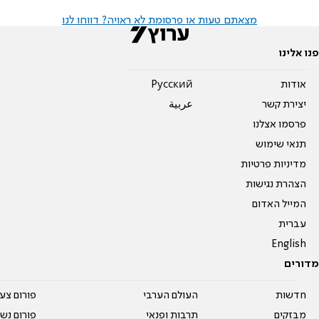
מצאתם טעות או פרסומת לא ראויה? דווחו לנו
פנו אלינו
אודות
Pусский
יצירת קשר
عربية
פרסמו אצלנו
תנאי שימוש
מדיניות פרטיות
הצהרת נגישות
המייל האדום
עברית
English
מדורים
חדשות
העולם הערבי
פורום צע
מבזקים
תרבות ופנאי
פורום נשו