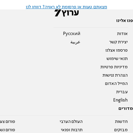
מצאתם טעות או פרסומת לא ראויה? דווחו לנו
פנו אלינו
אודות
Pусский
יצירת קשר
عربية
פרסמו אצלנו
תנאי שימוש
מדיניות פרטיות
הצהרת נגישות
המייל האדום
עברית
English
מדורים
חדשות
העולם הערבי
פורום צע
מבזקים
תרבות ופנאי
פורום נשו