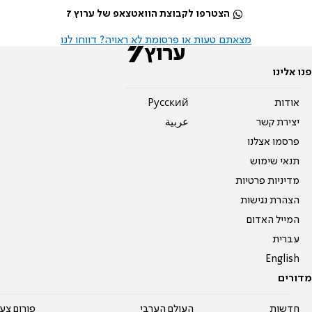
הצטרפו לקבוצת הוואטצאפ של ערוץ 7
מצאתם טעות או פרסומת לא ראויה? דווחו לנו
פנו אלינו
אודות
Pусский
יצירת קשר
عربية
פרסמו אצלנו
תנאי שימוש
מדיניות פרטיות
הצהרת נגישות
המייל האדום
עברית
English
מדורים
חדשות
העולם הערבי
פורום צע