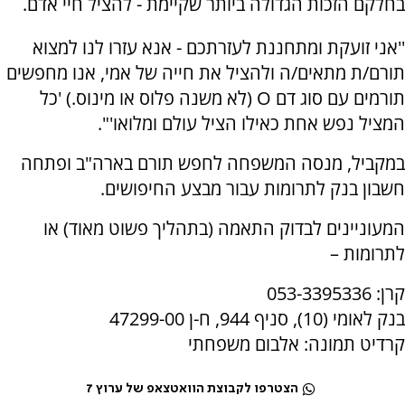
בחלקם הזכות הגדולה ביותר שקיימת - להציל חיי אדם.
''אני זועקת ומתחננת לעזרתכם - אנא עזרו לנו למצוא
תורם/ת מתאים/ה ולהציל את חייה של אמי, אנו מחפשים
תורמים עם סוג דם O (לא משנה פלוס או מינוס.) 'כל
המציל נפש אחת כאילו הציל עולם ומלואו'".
במקביל, מנסה המשפחה לחפש תורם בארה"ב ופתחה
חשבון בנק לתרומות עבור מבצע החיפושים.
המעוניינים לבדוק התאמה (בתהליך פשוט מאוד) או
לתרומות –
קרן: 053-3395336
בנק לאומי (10), סניף 944, ח-ן 47299-00
קרדיט תמונה: אלבום משפחתי
הצטרפו לקבוצת הוואטצאפ של ערוץ 7