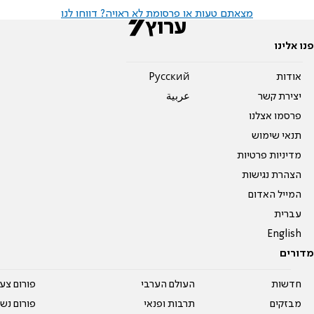
מצאתם טעות או פרסומת לא ראויה? דווחו לנו
פנו אלינו
אודות
Pусский
יצירת קשר
عربية
פרסמו אצלנו
תנאי שימוש
מדיניות פרטיות
הצהרת נגישות
המייל האדום
עברית
English
מדורים
חדשות
העולם הערבי
פורום צע
מבזקים
תרבות ופנאי
פורום נשו