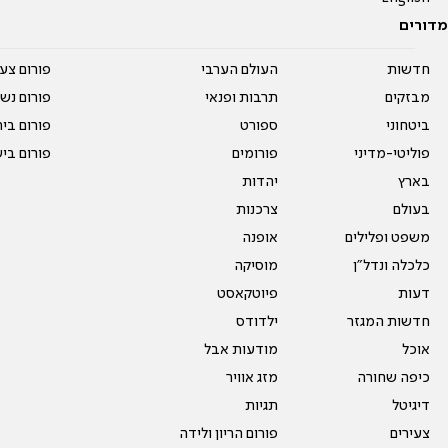
מדורים
חדשות
העולם הערבי
פורום צע
מבזקים
תרבות ופנאי
פורום נשו
ביטחוני
ספורט
פורום בי
פוליטי-מדיני
פורומים
פורום בי
בארץ
יהדות
בעולם
צרכנות
משפט ופלילים
אופנה
כלכלה ונדל"ן
מוסיקה
דעות
פיוטקאסט
חדשות המגזר
ילדודס
אוכל
מודעות אבל
כיפה שחורה
מזג אוויר
דיגיטל
תגיות
צעירים
פורום הריון ולידה