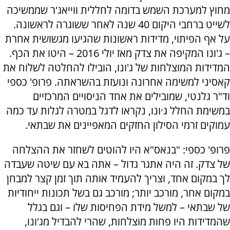
מחוץ למערכת השמש בדומה לחללית ווייאג'ר שממשיכה
לשייט ברחבי היקום 40 שנה לאחר ששוגרה לראשונה.
על אף הפיתוי, מדידות ראשונות שהגיעו מגשושית אחרת
– ג'ונו המקיפה את צדק מאז יולי 2016 – היטו את הכף.
המדידות המוצלחות של ג'ונו, הובילו להחלטה לשלוח את
קאסיני למשימה אחרונה ונועזת בהשראתה. פרופ' כספי
וד"ר גלנטי, שמובילים את אחד הניסויים המרכזיים
במשימת החלל ג׳ונו, נקראו לדגל במטרה לגלות עד כמה
עמוקים זרמי הסילון החזקים המאפיינים את שבתאי.
פרופ' כספי: "בנאס"א היו להוטים לשחזר את ההצלחה
של צדק. זה היה אתגר גדול – אתה בא עם שיטה שעבדה
לך במקום אחד, וצריך להעמיד אותה תוך זמן קצר למבחן
במקום אחר, מורכב יותר; מורכב גם בשל תכונות ייחודיות
של שבתאי – למשל מידת הפחיסות שלו – וגם בגלל
שהמדידות היו פחות מוצלחות, שהרי להבדיל מג'ונו,