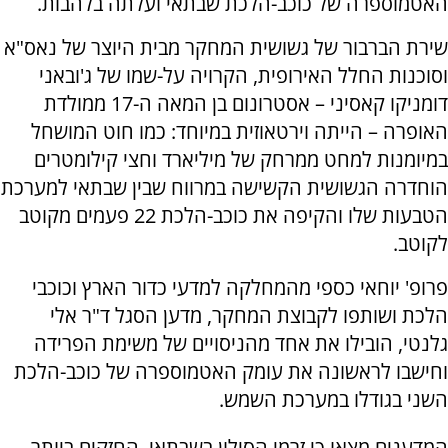
האטמוספרה של כוכב-הלכת שבתאי ועלתה בלהבות.
שירת הברבור של גשושית המחקר מבית היוצר של נאס"א
וסוכנות החלל האירופית, הקרויה על-שמו של ג'ובאני
דומניקו קאסיני – אסטרונום בן המאה ה-17 ממולדת
האופרה – הייתה וירטאוזית במיוחד: כמו חוט המושחל
במיומנות למחט ממרחק של מיליארד וחצי קילומטרים
הוחדרה הגשושית הקשישה במרווח שבין שבתאי למערכת
הטבעות שלו והקיפה את כוכב-הלכת 22 פעמים מקוטב
לקוטב.
פרופ' יוחאי כספי מהמחלקה למדעי כדור הארץ וכוכבי
הלכת ושותפו לקבוצת המחקר, מדען הסגל ד"ר אלי
גלנטי, הובילו את אחד מהניסויים של משימת הפרידה
וחישבו לראשונה את עומק האטמוספרה של כוכב-הלכת
השני בגודלו במערכת השמש.
המדענים מצאו כי זרמי הסילון בשבתאי, החזקים ביותר