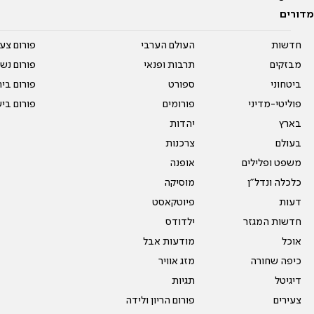
מדורים
חדשות
העולם הערבי
פורום צע
מבזקים
תרבות ופנאי
פורום נשו
ביטחוני
ספורט
פורום בי
פוליטי-מדיני
פורומים
פורום בי
בארץ
יהדות
בעולם
צרכנות
משפט ופלילים
אופנה
כלכלה ונדל"ן
מוסיקה
דעות
פיוטקאסט
חדשות המגזר
ילדודס
אוכל
מודעות אבל
כיפה שחורה
מזג אוויר
דיגיטל
תגיות
צעירים
פורום הריון ולידה