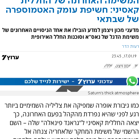
המשימה האחרונה של החללית
קאסיני: חשיפת עומק האטמוספרה
של שבתאי
מדעני מכון ויצמן למדע הובילו את אחד הניסויים האחרונים של
משימת הדגל של נאס"א וסוכנות החלל האירופית
רעות הדר
17.01.19, 23:45
חלל
מכון ויצמן
חללית
Saturn's thick atmosphere
כמו גיבורת אופרה שמפיקה את צליליה השמימיים ביותר
רגע לפני שהיא נפרדת מהקהל בפעם האחרונה, כך
יצאה החללית קאסיני ל"גראנד פינאלה" שלה – השם
הרשמי של משימת המחקר שלאחריה צנחה אל