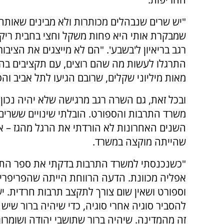
"יש שרים שנבהלים מכותרות ולא מבינים שאותה 
שמבקרת אותי היא פחות משקל וחצי בחבית ריק
רגב בריאיון ל'בשבע'. "הם לא מייצגים את הציבור
התרגלו לעשות מה שהם רוצים, עם תקציבים בה
מאות מיליוני שקלים, שרובם הגיעו לתל אביב והפ
ובכל זאת, גם השרה רגב מרגישה שלא יהיה נכון 
משרד התרבות והספורט. הובלתי שינויים ששרים 
השנים האחרונות לא הורדתי את הרגל מהגז – אם 
שהייתה מוקצה במשרד.
"כשנכנסתי למשרד התרבות בדקתי את ספר התקצי
אפליה מכוונת. הדעה הרווחת הייתה שהפריפריה 
וספורט ושאין שום צורך לתקצב תרבות חרדית. י
להסביר סוגיה אחרי סוגיה, כדי שיהיה ברור שי
זה מהמדינה. שיהיה ברור שתושבי יהודה ושומרון