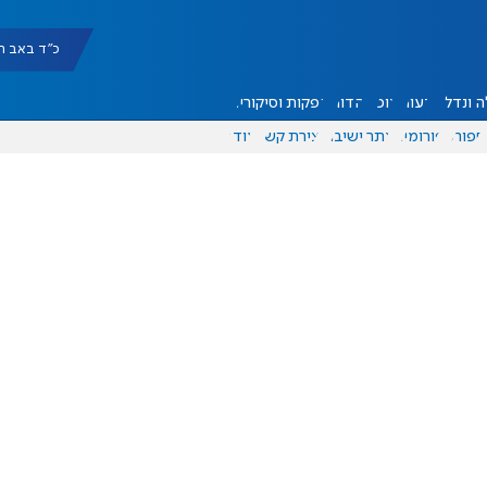
כ"ד באב תשפ"ו |
 ונדל"ן
דעות
אוכל
יהדות
הפקות וסיקורים
ספורט
פורומים
אתר ישיבה
יצירת קשר
עוד