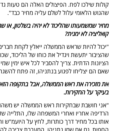
קולות שילכו לפח. הפיצולים האלה הם טעות גדו
שהגוש הלאומי עלול לשלם עליה מחיר כבד".
מחיר שמשמעותו שהליכוד לא יהיה בשלטון, או שהל
קואליציה לא ימנית?
"יכול להיות שראש הממשלה ייאלץ לקחת חברים א
שהציבור יתעשת ויגדיל את כוחו של הליכוד, שכו
הציונות הדתית. צריך להסביר לכל איש ימין שמי
שאם הם יצליחו לפגוע בנתניהו, זה פתח להשגת
את מזכירה את ראש הממשלה, אבל בתקופה הזאת,
בעיקר על החקירות.
"אני חושבת שבחקירות ראש הממשלה יש משהו מ
הרדיפה אחריו ואחרי המשפחה שלו, התלייה שלו 
אותו בכל מחיר דרך כותרות, לחץ על היועמ"ש וה
החפות, גם אם שמו נתניהו. המערכת צריכה להיו