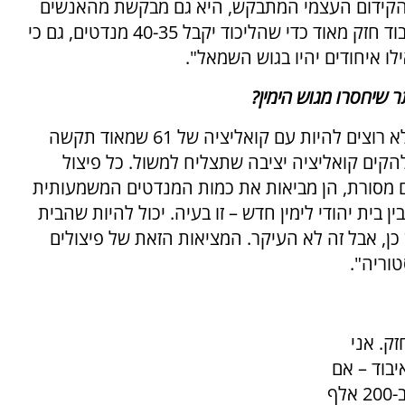
צד הקידום העצמי המתבקש, היא גם מבקשת מהאנשים
שלא להיות שאננים לקראת הבחירות. "צריך לעבוד חזק מאוד כדי שהליכוד יקבל 40-35 מנדטים, גם כי
אילו איחודים יהיו בגוש השמאל".
 שיחסרו מגוש הימין?
"ברור שאנחנו רוצים את הגוש הזה חזק. אנחנו לא רוצים להיות עם קואליציה של 61 שמאוד תקשה
להקים קואליציה יציבה שתצליח למשול. כל פיצול
ם מסורת, הן מביאות את כמות המנדטים המשמעותית
ן בית יהודי לימין חדש – זו בעיה. יכול להיות שהבית
כן, אבל זה לא העיקר. המציאות הזאת של פיצולים
ק. אני
בוד – אם
זה הבית היהודי, אם זה פייגלין, אלי ישי – מדובר ב-200 אלף