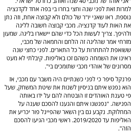
"אני אוהד של מכבי 40 שנה ואוהב כדורסל ישראלי.
למרות זאת לפני שנה וחצי בחרו בי בפה אחד לקדנציה
נוספת. ראו שאני יו"ר של כולם ולא קבוצה אחת, וזה נתן
את האות לעוד קדנציה. מכבי קבוצה חשובה לליגה
ולהיפך. צריך לעשות הכל כדי שהם יישארו בליגה. שמעון
מזרחי אמר שהליגה זה הלחם והחמאה של מכבי,
ששואפת להתחרות על כל התארים. לפני כחצי שנה
ראינו את השמחה כשהם זכו באליפות. קיבלתי לא מעט
מסרונים של אוהדי מכבי שתומכים בי".
פרנקל סיפר כי לפני כשנתיים היה משבר עם מכבי, אז
הוא נפגש איתם בניסיון לשנות את שיטת המשחק, שעל
פי טענת האוהדים זו הובטחה להם על ידו באותה
הפגישה. "נפגשנו איתם והגענו להסכם שענה על
המחלוקת. נקבע גם בין השאר שהפיינל פור יכריע את
האליפות עד 2019/2020. ראשי מכבי הגיעו להסכם
הזה".