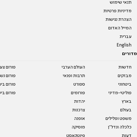
תנאי שימוש
מדיניות פרטיות
הצהרת נגישות
המייל האדום
עברית
English
מדורים
חדשות
העולם הערבי
פורום צע
מבזקים
תרבות ופנאי
פורום נשו
ביטחוני
ספורט
פורום בי
פוליטי-מדיני
פורומים
פורום בי
בארץ
יהדות
בעולם
צרכנות
משפט ופלילים
אופנה
כלכלה ונדל"ן
מוסיקה
דעות
פיוטקאסט