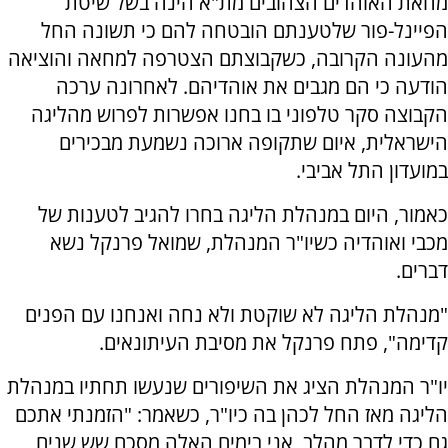
מחאת האוהדים הצהובים מת"א הינה בשל שיטת
הפיינל-פור שלטענתם הובטחה להם כי תשונה החל
מהעונה הקרובה, כשקבוצתם הצטרפה למחאה והוציאה
הודעה כי הם מגבים את אוהדיהם. לאחרונה ערכה
הקבוצה סקר טלפוני בו בחנו אפשרות לפרוש מהליגה
הישראלית, איום שתקופה ארוכה נשמעת מבכירים
במועדון התל אביבי.
כאמור, היום במנהלת הליגה בחרו להגיב לטענות של
מכבי ואוהדיה כשיו"ר המנהלת, שמואל פרנקל נשא
דברים.
"מנהלת הליגה לא שוקטת ולא נחה ואנחנו עם הפנים
קדימה", פתח פרנקל את מסיבת העיתונאים.
יו"ר המנהלת הציג את השיפורים שנעשו תחתיו במנהלת
הליגה מאז החל לכהן בה כיו"ר, כשאמר: "הזמנתי אתכם
גם כדי לדבר מהלב, אני בימים האלה מסכם שש שנים