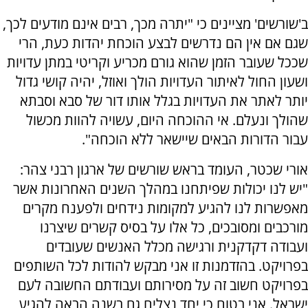
ב'שורשים' מציינים כי "יתרה מכך, רבים אינם מודעים לכך,
שגם אם אין הם נדרשים לבצע הוכחת יהדות כעת, הרי
שככל שעובר הזמן שהוא גורם מכריע וקריטי במתן עדויות
ושעון החול לאיתור העדויות הולך ואוזל, יהיה קושי גדול
יותר לאתר את העדויות בגלל אותו דור של סבא וסבתא
שהולך ונעלם. אי ההוכחה היום, עשויה להוות מכשול
עבור הדורות הבאים שיישאר ללא הוכחה".
אורי שכטר, העומד בראש שורשים של ארגון רבני צהר:
"יש לנו יכולות שפיתחנו במהלך השנים האחרונות אשר
מאפשרות לנו להגיע למקומות נידחים ולפענח מקרים
מורכבים ומסובכים, כל אלו על בסיס קשרים שיצרנו
ועבודה דקדקנית ורגישה מכלל האנשים שעובדים
בפרויקט. בהזדמנות זו אני מבקש להודות לכל השותפים
בפרויקט חשוב זה על מסירותם ועבודתם החשובה לעם
ישראל. אני בטוח כי יחד נצליח גם בשנה הבאה להגיע