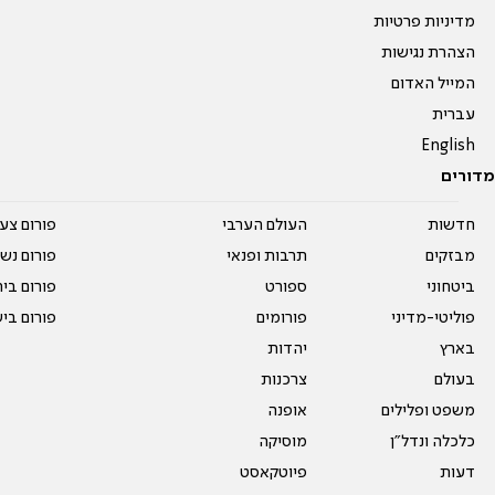
מדיניות פרטיות
הצהרת נגישות
המייל האדום
עברית
English
מדורים
חדשות
העולם הערבי
פורום צע
מבזקים
תרבות ופנאי
פורום נשו
ביטחוני
ספורט
פורום בי
פוליטי-מדיני
פורומים
פורום בי
בארץ
יהדות
בעולם
צרכנות
משפט ופלילים
אופנה
כלכלה ונדל"ן
מוסיקה
דעות
פיוטקאסט