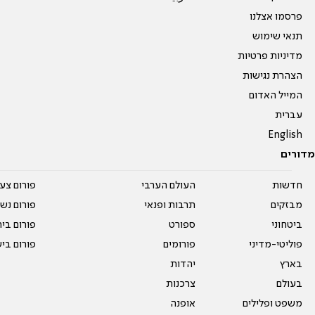
פרסמו אצלנו
תנאי שימוש
מדיניות פרטיות
הצהרת נגישות
המייל האדום
עברית
English
מדורים
חדשות
העולם הערבי
פורום צע
מבזקים
תרבות ופנאי
פורום נשו
ביטחוני
ספורט
פורום בי
פוליטי-מדיני
פורומים
פורום בי
בארץ
יהדות
בעולם
צרכנות
משפט ופלילים
אופנה