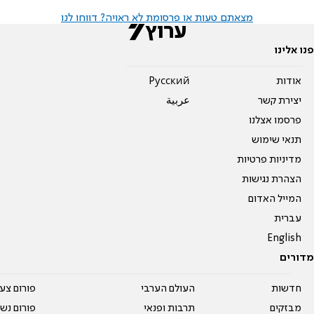
מצאתם טעות או פרסומת לא ראויה? דווחו לנו
פנו אלינו
אודות
Pусский
יצירת קשר
عربية
פרסמו אצלנו
תנאי שימוש
מדיניות פרטיות
הצהרת נגישות
המייל האדום
עברית
English
מדורים
חדשות
העולם הערבי
פורום צע
מבזקים
תרבות ופנאי
פורום נשו