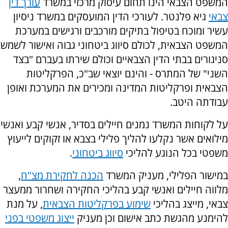
המשפט הצבאי הינו תחום עיסוק מרכזי במשרד
עורך דין
צבאי
גיא פלנטר. לעורכי הדין המועסקים במשרד ניסיון
עשיר ומוכח בטיפול בתיקים מורכבים ורגישים במערכת
המשפט הצבאית, לכולם סיווג ביטחוני גבוה ואישור לשמש
סניגורים בבתי הדין הצבאיים וכולם שירתו בעברם "בצד
השני" של המתרס - והינם יוצאי שב"כ, הפרקליטות
הצבאית ופרקליטות המדינה ומכירים את המערכת ואופן
עבודתה היטב.
על לקוחות המשרד נמנים חיילים בסדיר, אנשי קבע ואנשי
מילואים אשר נקלעו להליך פלילי בצבא או זקוקים לייעוץ
משפטי בכל הנוגע להליכי
סיווג ביטחוני
.
במישור הפלילי, מעניק המשרד
הכנה לחקירת מצ"ח
,
מלווה חיילים ואנשי קבע בהליכי החקירה ושחרור ממעצר
צבאי, מייצג בהליכי
שימוע בפרקליטות הצבאית
, על מנת
להימנע מהגשת כתב אישום וכן מעניק
ייצוג משפטי בפני