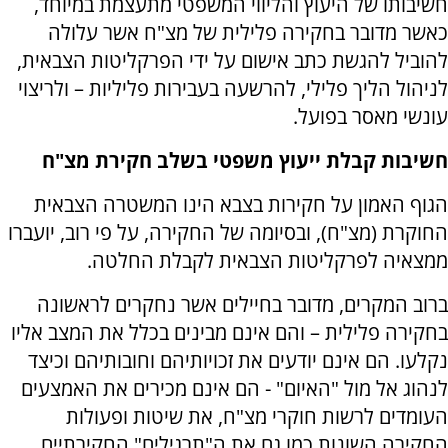
חשיבותו של היעוץ והליווי המשפטי מתעצמת במיוחד,
כאשר מדובר בחקירה פלילית של מצ"ח אשר עלולה
להוביל להגשת כתב אישום על ידי הפרקליטות הצבאית,
לניהול הליך פלילי, להרשעה בעבירות פליליות – ולריצוי
עונשי מאסר בפועל.
חשיבות קבלת ייעוץ משפטי בשלב חקירת מצ"ח
הגוף האמון על חקירות בצבא הינו המשטרה הצבאית
החוקרת (מצ"ח), ובסיומה של החקירה, על פי רוב, יועברו
ממצאיה לפרקליטות הצבאית לקבלת החלטה.
ברוב המקרים, מדובר בחיילים אשר נחקרים לראשונה
בחקירה פלילית – והם אינם מבינים בכלל את המצב אליו
נקלעו. הם אינם יודעים את זכויותיהם וחובותיהם וכיצד
לנהוג אל מול "האיום" - הם אינם מכירים את האמצעים
העומדים לרשות חוקרי מצ"ח, את שיטות ופעולות
החקירה השונות כמו גם את ה"תרגילים" החקירתיים