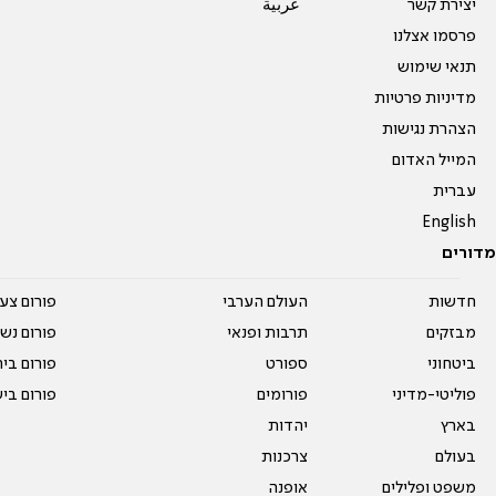
יצירת קשר
عربية
פרסמו אצלנו
תנאי שימוש
מדיניות פרטיות
הצהרת נגישות
המייל האדום
עברית
English
מדורים
חדשות
העולם הערבי
פורום צע
מבזקים
תרבות ופנאי
פורום נשו
ביטחוני
ספורט
פורום בי
פוליטי-מדיני
פורומים
פורום בי
בארץ
יהדות
בעולם
צרכנות
משפט ופלילים
אופנה