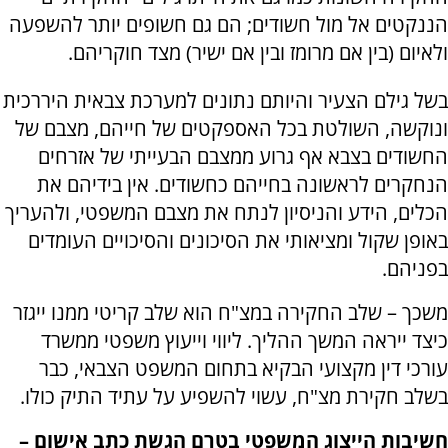
הננקטים אל מול חשודים; הם גם חשופים יותר להשפעה
ולאיום (בין אם מרומז ובין אם ישיר) מצד חוקריהם
.
בשל גילם הצעיר והיותם נתונים למערכת צבאית היררכית
ונוקשה, השולטת בכל האספקטים של חייהם, מצבם של
החשודים בצבא אף גרוע ממצבם הבעייתי של אזרחים
הנחקרים לראשונה בחייהם כחשודים
.
אין בידיהם את
הכלים, הידע והניסיון לנתח את מצבם המשפטי, ולהעריך
באופן שקול ומציאותי את הסיכונים והסיכויים העומדים
בפניהם
.
משכך – שלב החקירה במצ"ח הוא שלב קריטי ממנו ייגזר
כיצד ייראה המשך ההליך. ליווי וייעוץ משפטי ממשרד
עורכי דין מקצועי הבקיא בתחום המשפט הצבאי, כבר
בשלב חקירת מצ"ח, עשוי להשפיע על עתיד התיק כולו.
חשיבות הייצוג המשפטי בטרם הגשת כתב אישום –