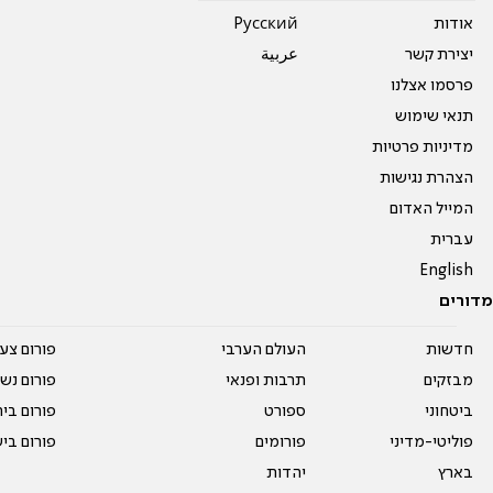
אודות
Pусский
יצירת קשר
عربية
פרסמו אצלנו
תנאי שימוש
מדיניות פרטיות
הצהרת נגישות
המייל האדום
עברית
English
מדורים
חדשות
העולם הערבי
פורום צע
מבזקים
תרבות ופנאי
פורום נשו
ביטחוני
ספורט
פורום בי
פוליטי-מדיני
פורומים
פורום בי
בארץ
יהדות