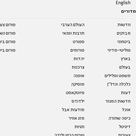
English
מדורים
חדשות
העולם הערבי
פורום צע
מבזקים
תרבות ופנאי
פורום נשו
ביטחוני
ספורט
פורום בי
פוליטי-מדיני
פורומים
פורום בי
בארץ
יהדות
בעולם
צרכנות
משפט ופלילים
אופנה
כלכלה ונדל"ן
מוסיקה
דעות
פיוטקאסט
חדשות המגזר
ילדודס
אוכל
מודעות אבל
כיפה שחורה
מזג אוויר
דיגיטל
תגיות
צעירים
פורום הריון ולידה