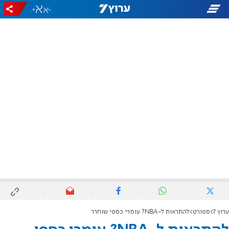
+
-
ערוץ 7
ספורט
להתראות ל-NBA? עומרי כספי שוחרר