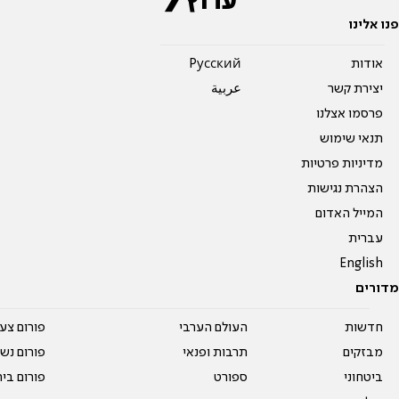
פנו אלינו
אודות
Pусский
יצירת קשר
عربية
פרסמו אצלנו
תנאי שימוש
מדיניות פרטיות
הצהרת נגישות
המייל האדום
עברית
English
מדורים
חדשות
העולם הערבי
פורום צע
מבזקים
תרבות ופנאי
פורום נשו
ביטחוני
ספורט
פורום בי