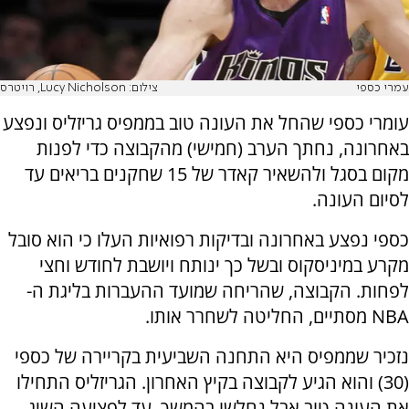
עמרי כספי
צילום: Lucy Nicholson, רויטרס
עומרי כספי שהחל את העונה טוב בממפיס גריזליס ונפצע
באחרונה, נחתך הערב (חמישי) מהקבוצה כדי לפנות
מקום בסגל ולהשאיר קאדר של 15 שחקנים בריאים עד
לסיום העונה.
כספי נפצע באחרונה ובדיקות רפואיות העלו כי הוא סובל
מקרע במיניסקוס ובשל כך ינותח ויושבת לחודש וחצי
לפחות. הקבוצה, שהריחה שמועד ההעברות בליגת ה-
NBA מסתיים, החליטה לשחרר אותו.
נזכיר שממפיס היא התחנה השביעית בקריירה של כספי
(30) והוא הגיע לקבוצה בקיץ האחרון. הגריזליס התחילו
את העונה טוב אבל נחלשו בהמשך. עד לפציעה השיג