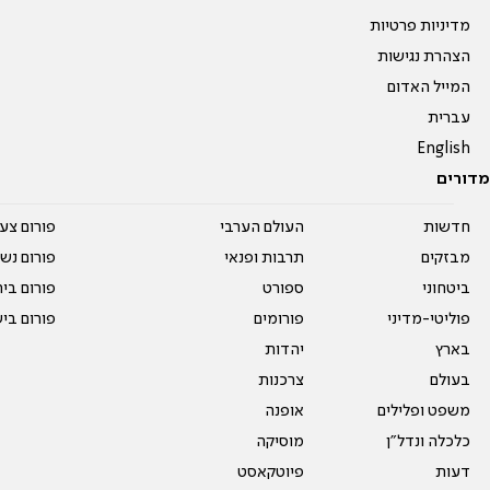
מדיניות פרטיות
הצהרת נגישות
המייל האדום
עברית
English
מדורים
חדשות
העולם הערבי
פורום צע
מבזקים
תרבות ופנאי
פורום נשו
ביטחוני
ספורט
פורום בי
פוליטי-מדיני
פורומים
פורום בי
בארץ
יהדות
בעולם
צרכנות
משפט ופלילים
אופנה
כלכלה ונדל"ן
מוסיקה
דעות
פיוטקאסט