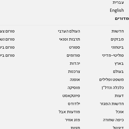
עברית
English
מדורים
חדשות
העולם הערבי
פורום צע
מבזקים
תרבות ופנאי
פורום נשו
ביטחוני
ספורט
פורום בי
פוליטי-מדיני
פורומים
פורום בי
בארץ
יהדות
בעולם
צרכנות
משפט ופלילים
אופנה
כלכלה ונדל"ן
מוסיקה
דעות
פיוטקאסט
חדשות המגזר
ילדודס
אוכל
מודעות אבל
כיפה שחורה
מזג אוויר
דיגיטל
תגיות