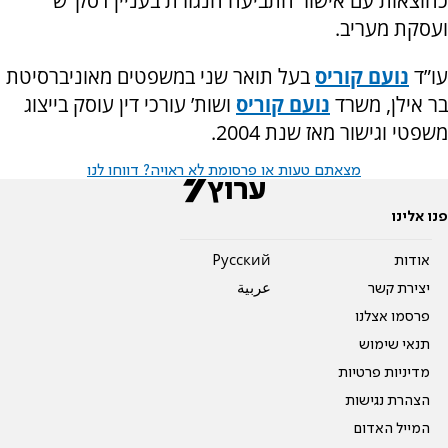
כהוצאות עם אישור התביעה הנגזרת בעניין דסק"ש
ועסקת מעריב.
עו”ד
נועם קוריס
בעל תואר שני במשפטים מאוניברסיטת
בר אילן, משרד
נועם קוריס
ושות’ עורכי דין עוסק בייצוג
משפטי וגישור מאז שנת 2004.
מצאתם טעות או פרסומת לא ראויה? דווחו לנו
פנו אלינו
אודות
Pусский
יצירת קשר
عربية
פרסמו אצלנו
תנאי שימוש
מדיניות פרטיות
הצהרת נגישות
המייל האדום