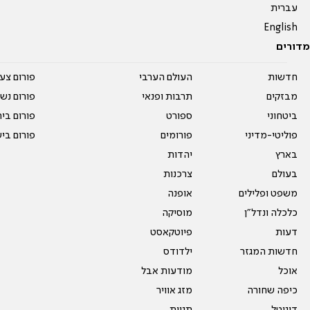
עברית
English
מדורים
חדשות
העולם הערבי
פורום צע
מבזקים
תרבות ופנאי
פורום נשו
ביטחוני
ספורט
פורום בי
פוליטי-מדיני
פורומים
פורום בי
בארץ
יהדות
בעולם
צרכנות
משפט ופלילים
אופנה
כלכלה ונדל"ן
מוסיקה
דעות
פיוטקאסט
חדשות המגזר
ילדודס
אוכל
מודעות אבל
כיפה שחורה
מזג אוויר