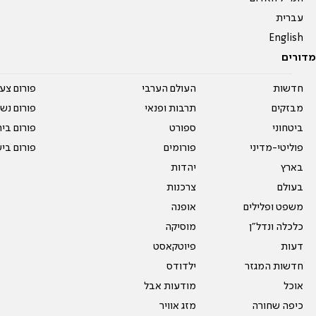
עברית
English
מדורים
חדשות
העולם הערבי
פורום צע
מבזקים
תרבות ופנאי
פורום נשו
ביטחוני
ספורט
פורום בי
פוליטי-מדיני
פורומים
פורום בי
בארץ
יהדות
בעולם
צרכנות
משפט ופלילים
אופנה
כלכלה ונדל"ן
מוסיקה
דעות
פיוטקאסט
חדשות המגזר
ילדודס
אוכל
מודעות אבל
כיפה שחורה
מזג אוויר