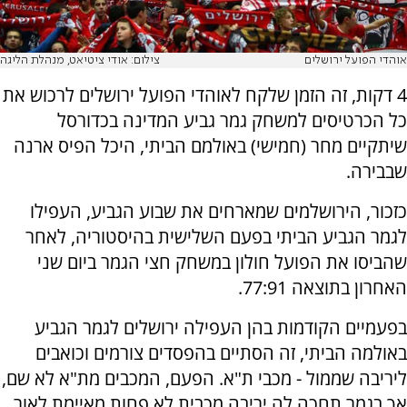
אוהדי הפועל ירושלים
צילום: אודי ציטיאט, מנהלת הליגה
4 דקות, זה הזמן שלקח לאוהדי הפועל ירושלים לרכוש את
כל הכרטיסים למשחק גמר גביע המדינה בכדורסל
שיתקיים מחר (חמישי) באולמם הביתי, היכל הפיס ארנה
שבבירה.
כזכור, הירושלמים שמארחים את שבוע הגביע, העפילו
לגמר הגביע הביתי בפעם השלישית בהיסטוריה, לאחר
שהביסו את הפועל חולון במשחק חצי הגמר ביום שני
האחרון בתוצאה 77:91.
בפעמיים הקודמות בהן העפילה ירושלים לגמר הגביע
באולמה הביתי, זה הסתיים בהפסדים צורמים וכואבים
ליריבה שממול - מכבי ת"א. הפעם, המכבים מת"א לא שם,
אך בגמר תחכה לה יריבה מכבית לא פחות מאיימת לאור