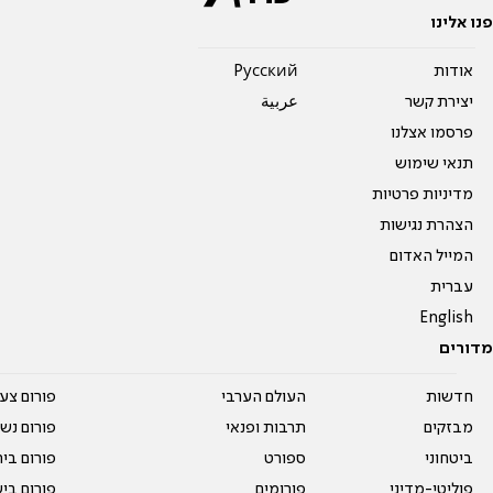
פנו אלינו
אודות
Pусский
יצירת קשר
عربية
פרסמו אצלנו
תנאי שימוש
מדיניות פרטיות
הצהרת נגישות
המייל האדום
עברית
English
מדורים
חדשות
העולם הערבי
פורום צע
מבזקים
תרבות ופנאי
פורום נשו
ביטחוני
ספורט
פורום בי
פוליטי-מדיני
פורומים
פורום בי