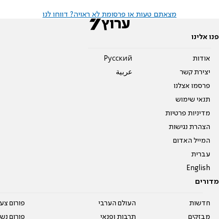
מצאתם טעות או פרסומת לא ראויה? דווחו לנו
פנו אלינו
אודות
Pусский
יצירת קשר
عربية
פרסמו אצלנו
תנאי שימוש
מדיניות פרטיות
הצהרת נגישות
המייל האדום
עברית
English
מדורים
חדשות
העולם הערבי
פורום צע
מבזקים
תרבות ופנאי
פורום נשו