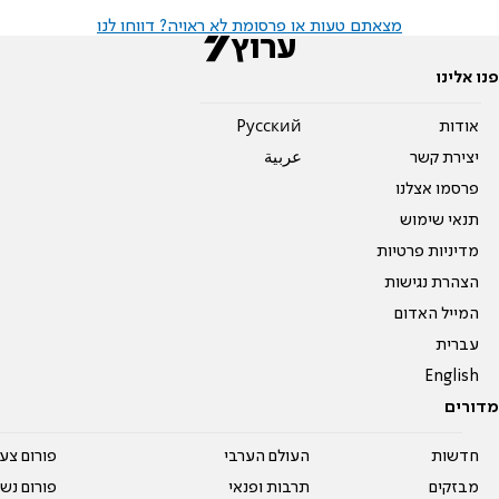
מצאתם טעות או פרסומת לא ראויה? דווחו לנו
פנו אלינו
אודות
Pусский
יצירת קשר
عربية
פרסמו אצלנו
תנאי שימוש
מדיניות פרטיות
הצהרת נגישות
המייל האדום
עברית
English
מדורים
חדשות
העולם הערבי
פורום צע
מבזקים
תרבות ופנאי
פורום נשו