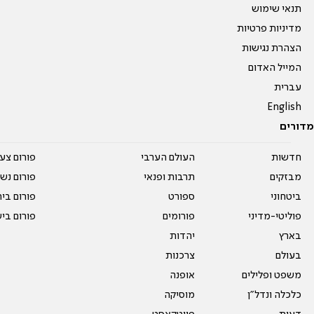
תנאי שימוש
מדיניות פרטיות
הצהרת נגישות
המייל האדום
עברית
English
מדורים
חדשות
העולם הערבי
פורום צע
מבזקים
תרבות ופנאי
פורום נשו
ביטחוני
ספורט
פורום בי
פוליטי-מדיני
פורומים
פורום בי
בארץ
יהדות
בעולם
צרכנות
משפט ופלילים
אופנה
כלכלה ונדל"ן
מוסיקה