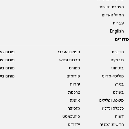
הצהרת נגישות
המייל האדום
עברית
English
מדורים
חדשות
העולם הערבי
פורום צע
מבזקים
תרבות ופנאי
פורום נשו
ביטחוני
ספורט
פורום בי
פוליטי-מדיני
פורומים
פורום בי
בארץ
יהדות
בעולם
צרכנות
משפט ופלילים
אופנה
כלכלה ונדל"ן
מוסיקה
דעות
פיוטקאסט
חדשות המגזר
ילדודס