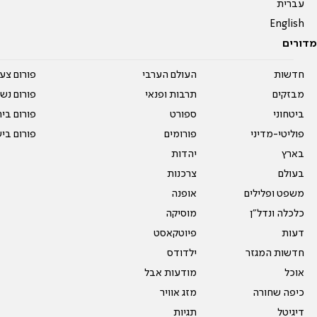
עברית
English
מדורים
חדשות
העולם הערבי
פורום צע
מבזקים
תרבות ופנאי
פורום נשו
ביטחוני
ספורט
פורום בי
פוליטי-מדיני
פורומים
פורום בי
בארץ
יהדות
בעולם
צרכנות
משפט ופלילים
אופנה
כלכלה ונדל"ן
מוסיקה
דעות
פיוטקאסט
חדשות המגזר
ילדודס
אוכל
מודעות אבל
כיפה שחורה
מזג אוויר
דיגיטל
תגיות