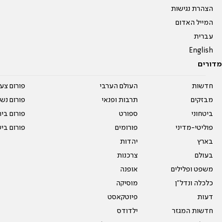
הצהרת נגישות
המייל האדום
עברית
English
מדורים
חדשות
העולם הערבי
פורום צע
מבזקים
תרבות ופנאי
פורום נשו
ביטחוני
ספורט
פורום בי
פוליטי-מדיני
פורומים
פורום בי
בארץ
יהדות
בעולם
צרכנות
משפט ופלילים
אופנה
כלכלה ונדל"ן
מוסיקה
דעות
פיוטקאסט
חדשות המגזר
ילדודס