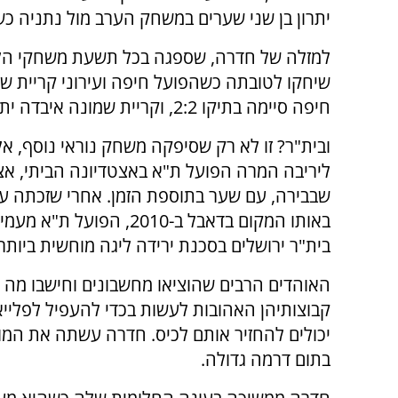
יתרון בן שני שערים במשחק הערב מול נתניה כשסיימה אותו ב
למזלה של חדרה, שספגה בכל תשעת משחקי הלי
שיחקו לטובתה כשהפועל חיפה ועירוני קריית שמ
חיפה סיימה בתיקו 2:2, וקריית שמונה איבדה יתרון בדרך להפסד למכבי חיפה.
ובית"ר? זו לא רק שסיפקה משחק נוראי נוסף, א
ליריבה המרה הפועל ת"א באצטדיונה הביתי, אצט
שבבירה, עם שער בתוספת הזמן. אחרי שזכתה ע
באותו המקום בדאבל ב-2010, הפועל ת"
בית"ר ירושלים בסכנת ירידה ליגה מוחשית ביותר.
האוהדים הרבים שהוציאו מחשבונים וחישבו מה צ
קבוצותיהן האהובות לעשות בכדי להעפיל לפלייאו
יכולים להחזיר אותם לכיס. חדרה עשתה את המו
בתום דרמה גדולה.