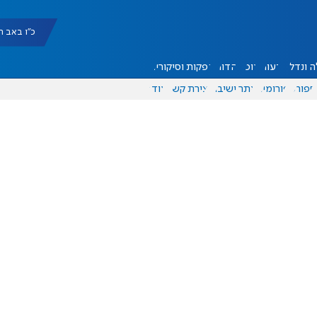
כ"ו באב תשפ"ו |
 ונדל"ן
דעות
אוכל
יהדות
הפקות וסיקורים
ספורט
פורומים
אתר ישיבה
יצירת קשר
עוד