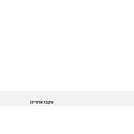
עקבו אחרינו
ות
טוויטר
ם הריון ולידה
פייסבוק
ום לקראת נישואין וזוגיות
אינסטגרם