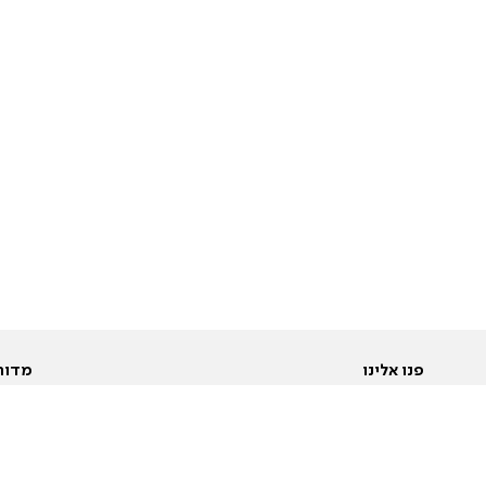
פנו אלינו
מדור
אודות
Pусский
חד
יצירת קשר
عربية
מב
פרסמו אצלנו
בי