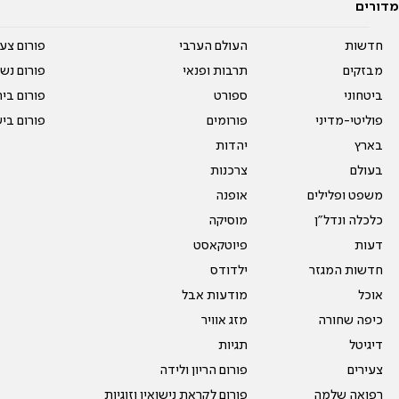
מדורים
חדשות
העולם הערבי
פורום צע
מבזקים
תרבות ופנאי
פורום נשו
ביטחוני
ספורט
פורום בי
פוליטי-מדיני
פורומים
פורום בי
בארץ
יהדות
בעולם
צרכנות
משפט ופלילים
אופנה
כלכלה ונדל"ן
מוסיקה
דעות
פיוטקאסט
חדשות המגזר
ילדודס
אוכל
מודעות אבל
כיפה שחורה
מזג אוויר
דיגיטל
תגיות
צעירים
פורום הריון ולידה
רפואה שלמה
פורום לקראת נישואין וזוגיות