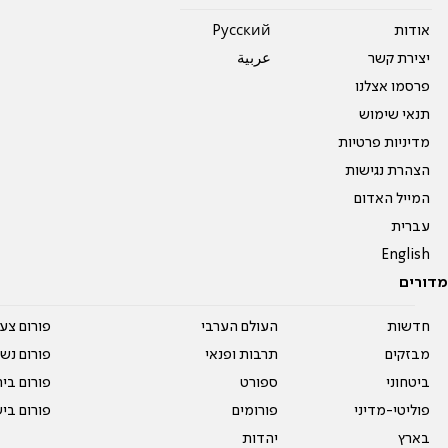
אודות
Pусский
יצירת קשר
عربية
פרסמו אצלנו
תנאי שימוש
מדיניות פרטיות
הצהרת נגישות
המייל האדום
עברית
English
מדורים
חדשות
העולם הערבי
פורום צע
מבזקים
תרבות ופנאי
פורום נשו
ביטחוני
ספורט
פורום בי
פוליטי-מדיני
פורומים
פורום בי
בארץ
יהדות