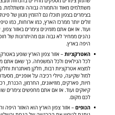
שהמון צימרים מספקים מחירים בהנחות ומבצ
משתלמים מאוד והתמורה גבוהה ומשתלמת. בנ
בצימרים בצפון תוכלו גם להזמין מגוון של פינו
זולים יותר ממרכז הארץ, כמו ארוחות, כמו טיפ
ועוד. אז אם אתם מזמינים צימרים באזור צפון,
נהנים ממחיר לא גבוה וגם מהיתרונות של חופ
היפה בארץ.
האטרקציות
– אזור צפון הארץ שופע באטרקצ
לכל הגילאים ולכל המשפחה. כך שאם אתם מגי
למצוא אטרקציות רבות, חלקן מאתגרות וחלקן רו
למול שקיעה, טיולי רכיבה על אופניים, מסעדות
חיות, פארקים, מוזיאונים, החרמון, הכנרת, רכ
קיאקים ועוד. אז אם אתם מחפשים צימרים שווי
לכם מקום.
הנופים
– אזור צפון הארץ הוא האזור היפה וה
נותנת לנופש את ההרגשה של הנחת והשלווה. 