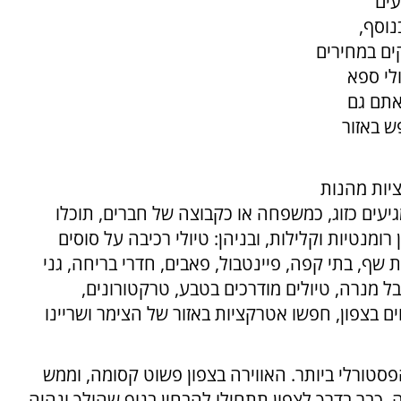
עים
וסף,
קים במחירים
ולי ספא
 אתם גם
ש באזור
יות מהנות
עים כזוג, כמשפחה או כקבוצה של חברים, תוכלו
מנטיות וקלילות, ובניהן: טיולי רכיבה על סוסים
 שף, בתי קפה, פיינטבול, פאבים, חדרי בריחה, גני
בל מנרה, טיולים מודרכים בטבע, טרקטורונים,
ם בצפון, חפשו אטרקציות באזור של הצימר ושריינו
פסטורלי ביותר. האווירה בצפון פשוט קסומה, וממש
כבר בדרך לצפון תתחילו להבחין בנוף שהולך ונהיה