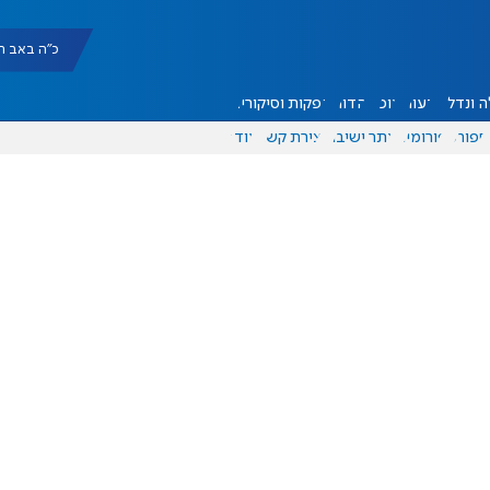
כ"ה באב תשפ"ו |
 ונדל"ן
דעות
אוכל
יהדות
הפקות וסיקורים
ספורט
פורומים
אתר ישיבה
יצירת קשר
עוד