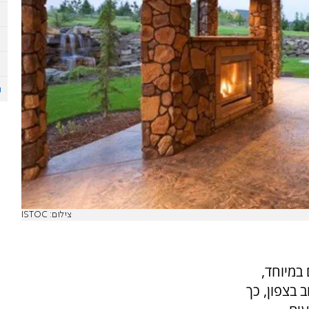
צילום: ISTOC
במיוחד,
 בצפון, כך