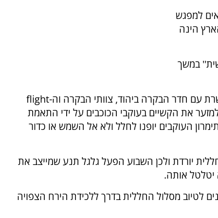
אים למפגש
ארץ הינה
ת'' במשך
מערכות החללית מתפקדות כמצופה, היא מתקשרת עם חדר הבקרה ביהוד, צוותי הבקרה וה-flight
חו למזער את הקשיים בעוקבי הכוכבים על ידי התאמת
רון העוקבים יופנו לחלל ולא אל השמש או כדור
לית יורדת ולכן השבוע הפעל גלגל תנע שמייצב את
יטלטל אותה.
ים לטיוב מסלול החללית בדרך ללכידת הירח הצפויה