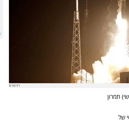
רויטרס
י) תמרון
הנדסי של