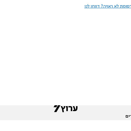
ומת לא ראויה? דווחו לנו
ים
שות
חדשות המגזר
פורומים
תגי