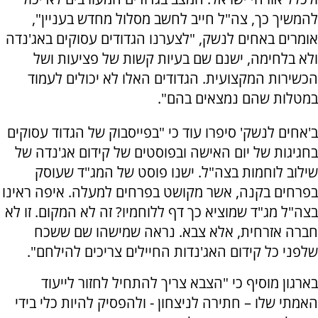
להמשיך כך, צה"ל חייב לחשב מסלול מחדש בעניין",
אומרים באחים לנשק, "לצערנו הגדודים עסוקים באג'נדה
ולא בלחימה, ישנם שם בעיות קשות של פציעות ושל
הכשירות המקצועית. הגדודים האלו לא יכולים לעמוד
במטלות שהם נמצאים בהם".
ב'אחים לנשק' סיפרו עוד כי "בפייסבוק של הגדוד עסוקים
בחגיגות של יום האישה ובפוסטים של קידום אג'נדה של
שילוב לוחמות בצה"ל. ישנו פוסט של המג"ד שעוסק
בפרחים בקנה, אשר מקושט בפרחים למעלה. איפה ראינו
בצה"ל מג"ד שמוציא כך דף ללוחמיו? זה לא המקום. זו לא
חברה אזרחית, אלא צבא. נראה שמישהו שם ששכח
שלפני כל קידום האג'נדות החיילים צריכים להילחם".
בארגון מוסיף כי "הצבא צריך להתחיל לחזור לייעוד
האמתי שלו – חתירה לניצחון - ולהפסיק להיות כלי בידי