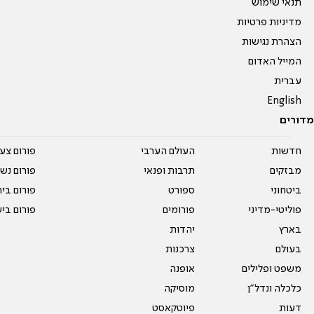
תנאי שימוש
מדיניות פרטיות
הצהרת נגישות
המייל האדום
עברית
English
מדורים
חדשות
העולם הערבי
פורום צע
מבזקים
תרבות ופנאי
פורום נשו
ביטחוני
ספורט
פורום בי
פוליטי-מדיני
פורומים
פורום בי
בארץ
יהדות
בעולם
צרכנות
משפט ופלילים
אופנה
כלכלה ונדל"ן
מוסיקה
דעות
פיוטקאסט