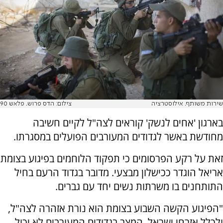
שירות משותף. אילוסטרציה
צילום: הדס פרוש. פלאש 90
בארגון 'אחים לנשק' קוראים לצה"ל לקיים חשיבה
מחודשת באשר לגדודים המעורבים הפועלים במסגרתו.
זאת על רקע הפרסומים כי תפקוד הלוחמים בפיגוע בצומת
אריאל הוגדר ככישלון מבצעי. מדובר בגדוד הרעם בחיל
התותחנים בו משרתות נשים יחד עם גברים.
"הפיגוע הקשה השבוע בצומת הוא נורת אזהרה לצה"ל,
ולכלל אזרחי ישראל. המצב בגדודים המעורבים לא יכול