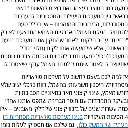
היא המחיר. מחיר של מוצר או שירות הוא דבר חשוב היום
כמעט כמו המוצר בעצמו, ואם רוצים להשוות "ראש
בראש" בין המערכות היעילות והחסכוניות למערכות
המסורבלות, הבזבזניות והמזהמות – אין בכלל טעם
להתחיל. הפקת חשמל מאנרגיית השמש מתבצעת לא רק
"בחינם" עבור הלקוח, לאחר שהתקין את המערכת בפעם
הראשונה, אלא שלמעשה אותו לקוח (תלוי בגודל
המערכת) יכול כמעט תמיד להרוויח הכנסה צדדית נוספת
שתיווצר לו לאחר שיתחיל למכור חשמל עודף שיצטבר לו.
אז למה לכם בעצם לחשוב על מערכות סולאריות
מסחריות? חיסכון משמעותי בחשמל, רווח כלכלי יציב שלא
דורש מאמץ, שינוי קיצוני מאד במאזניים הסביבתיות
ובעיקר התמודדות עם חוסר הברירה שתפס אותנו אחרי
כמה עשרות שנים של בזבוז קיצוני של דלקי מאובנים – אלו
4 הסיבות העיקריות
בגינן מערכות סולאריות מסחריות הן
העתיד של המשק כולו
, וגם שלכם אם תספיקו לעלות בזמן