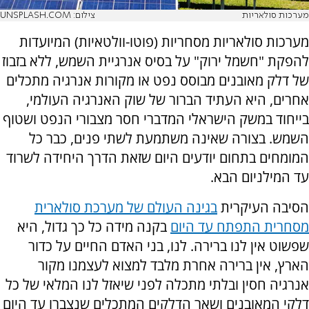
מערכות סולאריות
צילום: UNSPLASH.COM
מערכות סולאריות מסחריות (פוטו-וולטאיות) המיועדות
להפקת "חשמל ירוק" על בסיס אנרגיית השמש, ללא בזבוז
של דלק מאובנים מבוסס נפט או מקורות אנרגיה מתכלים
אחרים, היא העתיד הברור של שוק האנרגיה העולמי,
בייחוד במשק הישראלי המדברי חסר מצבורי הנפט ושטוף
השמש. בצורה שאינה משתמעת לשתי פנים, כבר כל
המומחים בתחום יודעים היום שזאת הדרך היחידה לשרוד
עד המילניום הבא.
הסיבה העיקרית
בגינה העולם של מערכת סולארית
מסחרית התפתח עד היום
בקנה מידה כל כך גדול, היא
שפשוט אין לנו ברירה. לנו, בני האדם החיים על כדור
הארץ, אין ברירה אחרת מלבד למצוא לעצמנו מקור
אנרגיה חסין ובלתי מתכלה לפני שיאזל לנו המלאי של כל
דלקי המאובנים ושאר הדלקים המתכלים שנצברו עד היום