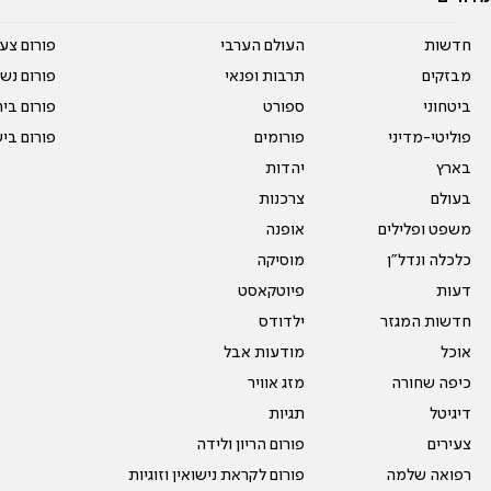
חדשות
העולם הערבי
פורום צע
מבזקים
תרבות ופנאי
פורום נשו
ביטחוני
ספורט
פורום בי
פוליטי-מדיני
פורומים
פורום בי
בארץ
יהדות
בעולם
צרכנות
משפט ופלילים
אופנה
כלכלה ונדל"ן
מוסיקה
דעות
פיוטקאסט
חדשות המגזר
ילדודס
אוכל
מודעות אבל
כיפה שחורה
מזג אוויר
דיגיטל
תגיות
צעירים
פורום הריון ולידה
רפואה שלמה
פורום לקראת נישואין וזוגיות