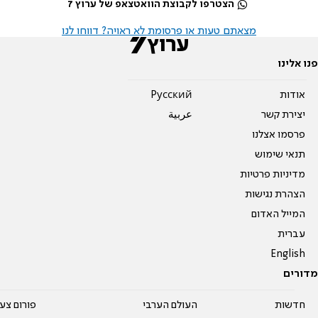
הצטרפו לקבוצת הוואטצאפ של ערוץ 7
מצאתם טעות או פרסומת לא ראויה? דווחו לנו
פנו אלינו
אודות
Pусский
יצירת קשר
عربية
פרסמו אצלנו
תנאי שימוש
מדיניות פרטיות
הצהרת נגישות
המייל האדום
עברית
English
מדורים
חדשות
העולם הערבי
פורום צע