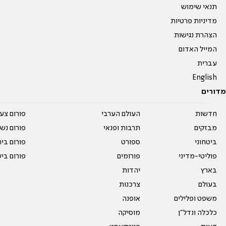
תנאי שימוש
מדיניות פרטיות
הצהרת נגישות
המייל האדום
עברית
English
מדורים
חדשות
העולם הערבי
פורום צע
מבזקים
תרבות ופנאי
פורום נשו
ביטחוני
ספורט
פורום בי
פוליטי-מדיני
פורומים
פורום בי
בארץ
יהדות
בעולם
צרכנות
משפט ופלילים
אופנה
כלכלה ונדל"ן
מוסיקה