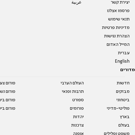
יצירת קשר
عربية
פרסמו אצלנו
תנאי שימוש
מדיניות פרטיות
הצהרת נגישות
המייל האדום
עברית
English
מדורים
חדשות
העולם הערבי
פורום צע
מבזקים
תרבות ופנאי
פורום נשו
ביטחוני
ספורט
פורום בי
פוליטי-מדיני
פורומים
פורום בי
בארץ
יהדות
בעולם
צרכנות
משפט ופלילים
אופנה