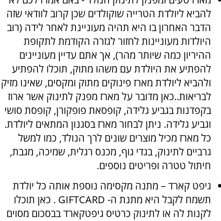
להביא ליולדת הטרייה שוקולדים שכן קרוב לוודאי שזה
הדבר האחרון בו היא תהיה מעוניינת לאחר לידה (רוב
היולדות מעוניינות לחזור לגזרה הקודמת לתקופת
ההיריון כמה שיותר מהר), אך אתם עדיין מעוניינים
להפתיע את היולדת עם משהו מתוק, תוכלו להפתיע
ולהביא ליולדת מארז פינוקים מתוק ומקסים, שאינו מזיק
לבריאות..כאן מדובר על מארז מפנק לתינוק אשר ארוז
בקפדנות בגביע גלידה, קופסאת פופקורן, קופסת סושי
וגביע גלידה. ניתן לבחור מארז בסגנון המתאים ליולדת.
כל מארז מכיל מוצרים שונים לרך הנולד, כמו למשל
גרביים לתינוק, בגדי גוף, מכנס רגלית, שמיכה, מגבת,
חיתול טטרה ופריטים נוספים.
גיפט קארד – מתנה מקסימה נוספת אותה כל יולדת
תשמח לקבל היא מתנת ה-
GIFTCARD
. כאן תוכלו
לקנות לה או לתינוק כרטיס גיפטקארד בבסכום מסוים