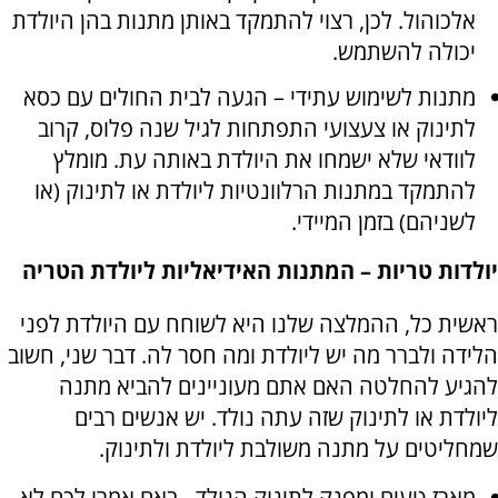
אלכוהול. לכן, רצוי להתמקד באותן מתנות בהן היולדת
יכולה להשתמש.
מתנות לשימוש עתידי – הגעה לבית החולים עם כסא
לתינוק או צעצועי התפתחות לגיל שנה פלוס, קרוב
לוודאי שלא ישמחו את היולדת באותה עת. מומלץ
להתמקד במתנות הרלוונטיות ליולדת או לתינוק (או
לשניהם) בזמן המיידי.
יולדות טריות – המתנות האידיאליות ליולדת הטריה
ראשית כל, ההמלצה שלנו היא לשוחח עם היולדת לפני
הלידה ולברר מה יש ליולדת ומה חסר לה. דבר שני, חשוב
להגיע להחלטה האם אתם מעוניינים להביא מתנה
ליולדת או לתינוק שזה עתה נולד. יש אנשים רבים
שמחליטים על מתנה משולבת ליולדת ולתינוק.
מארז טעים ומפנק לתינוק הנולד - באם אמרו לכם לא