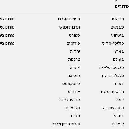
מדורים
חדשות
העולם הערבי
פורום צע
מבזקים
תרבות ופנאי
פורום נשו
ביטחוני
ספורט
פורום בי
פוליטי-מדיני
פורומים
פורום בי
בארץ
יהדות
בעולם
צרכנות
משפט ופלילים
אופנה
כלכלה ונדל"ן
מוסיקה
דעות
פיוטקאסט
חדשות המגזר
ילדודס
אוכל
מודעות אבל
כיפה שחורה
מזג אוויר
דיגיטל
תגיות
צעירים
פורום הריון ולידה