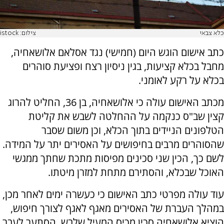
כלא צבאי
צילום: istock
כתב אישום הוגש היום (חמישי) נגד אסלאם אלושאחיה,
מחבל בכלא קציעות, בגין ניסיון רצח ופציעת סוהרים
בכלא על רקע לאומני.
מכתב האישום עולה כי אלושאחיה, בן 36, החליט להרוג
קצין שב"ס כנקמה על ההחלטה לשבש את קליטת
הטלפונים הניידים בתוך הכלא, וכן משום שסבר
שהסוהרים מרבים בחיפושים על האסירים יתר על המידה.
לשם כך, הכין שני סכינים מפיסות מתכת שחתך ממגשי
האוכל שבכלא, והסתירם מתחת למזרן מיטתו.
עוד עולה מפרטי כתב האישום כי כעשרה ימים לאחר מכן,
במהלך העברת של האסירים מאגף לאגף לצורך חיפוש,
הוציא אלושאחיה סכין מכיס המעיל שלבש, הסתער לעבר