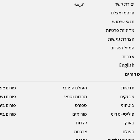
יצירת קשר
عربية
פרסמו אצלנו
תנאי שימוש
מדיניות פרטיות
הצהרת נגישות
המייל האדום
עברית
English
מדורים
חדשות
העולם הערבי
פורום צע
מבזקים
תרבות ופנאי
פורום נשו
ביטחוני
ספורט
פורום בי
פוליטי-מדיני
פורומים
פורום בי
בארץ
יהדות
בעולם
צרכנות