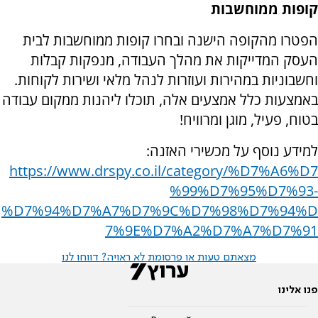
קופות ממוחשבות
הפטרו מהקופה הישנה ובחרו קופות ממוחשבות לבית
העסק המדייקות את מהלך העבודה, מנפקות קבלות
וחשבוניות במהירות ועוזרות לנהל מלאי ושירות לקוחות.
באמצעות כלל אמצעים אלה, תוכלו ליהנות ממקום עבודה
בטוח, פעיל, מוגן ומרוויח!
למידע נוסף על מכשירי האזנה:
https://www.drspy.co.il/category/%D7%A6%D7
%99%D7%95%D7%93-
%D7%94%D7%A7%D7%9C%D7%98%D7%94%D
7%9E%D7%A2%D7%A7%D7%91
מצאתם טעות או פרסומת לא ראויה? דווחו לנו
פנו אלינו