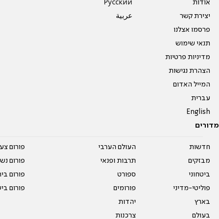
אודות
Pусский
יצירת קשר
عربية
פרסמו אצלנו
תנאי שימוש
מדיניות פרטיות
הצהרת נגישות
המייל האדום
עברית
English
מדורים
חדשות
העולם הערבי
פורום צע
מבזקים
תרבות ופנאי
פורום נשו
ביטחוני
ספורט
פורום בי
פוליטי-מדיני
פורומים
פורום בי
בארץ
יהדות
בעולם
צרכנות