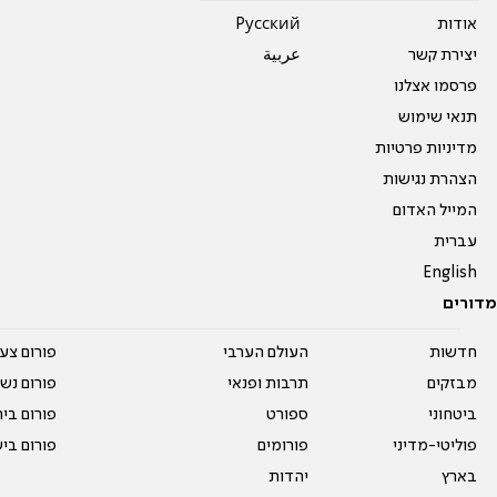
אודות
Pусский
יצירת קשר
عربية
פרסמו אצלנו
תנאי שימוש
מדיניות פרטיות
הצהרת נגישות
המייל האדום
עברית
English
מדורים
חדשות
העולם הערבי
פורום צע
מבזקים
תרבות ופנאי
פורום נשו
ביטחוני
ספורט
פורום בי
פוליטי-מדיני
פורומים
פורום בי
בארץ
יהדות